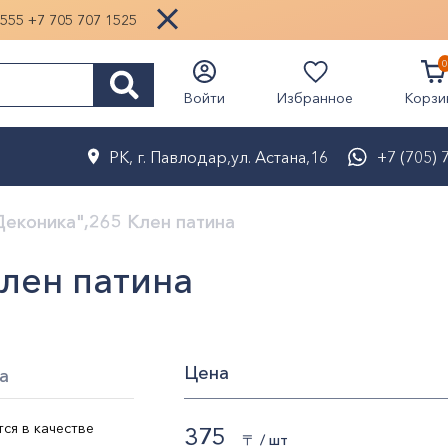
1555
+7 705 707 1525
0
Избранное
Войти
Корзи
РК, г. Павлодар,ул. Астана,16
+7 (705) 
Деконика",265 Клен патина
лен патина
Цена
а
ся в качестве
375
〒 / шт