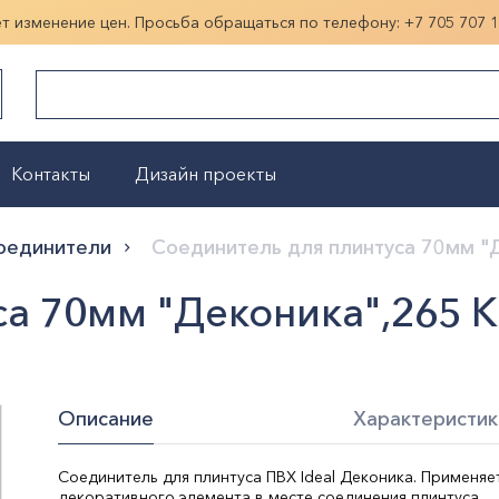
ет изменение цен. Просьба обращаться по телефону:
+7 705 707 
Контакты
Дизайн проекты
Показать больше
оединители
Соединитель для плинтуса 70мм "
а 70мм "Деконика",265 К
Описание
Характеристик
Соединитель для плинтуса ПВХ Ideal Деконика. Применяет
декоративного элемента в месте соединения плинтуса.