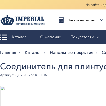
На сайте ид
Заявка на расчет
Каталог
О магазине
Покупателям
Возврат и
Главная
Каталог
Напольные покрытия
С
обмен
Соединитель для плинтус
Гарантия
Артикул: Д-П70-С 265 КЛН ПАТ
Оплата и
доставка
Оформление
заказа