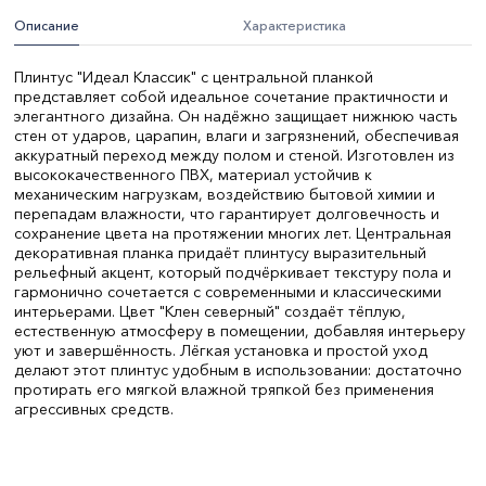
Описание
Характеристика
Плинтус "Идеал Классик" с центральной планкой
представляет собой идеальное сочетание практичности и
элегантного дизайна. Он надёжно защищает нижнюю часть
стен от ударов, царапин, влаги и загрязнений, обеспечивая
аккуратный переход между полом и стеной. Изготовлен из
высококачественного ПВХ, материал устойчив к
механическим нагрузкам, воздействию бытовой химии и
перепадам влажности, что гарантирует долговечность и
сохранение цвета на протяжении многих лет. Центральная
декоративная планка придаёт плинтусу выразительный
рельефный акцент, который подчёркивает текстуру пола и
гармонично сочетается с современными и классическими
интерьерами. Цвет "Клен северный" создаёт тёплую,
естественную атмосферу в помещении, добавляя интерьеру
уют и завершённость. Лёгкая установка и простой уход
делают этот плинтус удобным в использовании: достаточно
протирать его мягкой влажной тряпкой без применения
агрессивных средств.
Цвет:
клен северный
Высота, мм:
55
Длина, мм:
2200