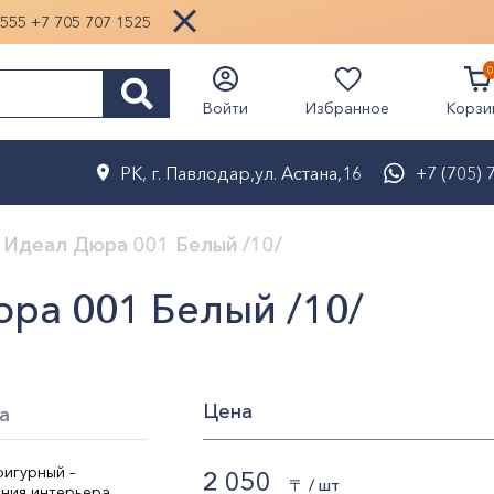
1555
+7 705 707 1525
0
Избранное
Войти
Корзи
РК, г. Павлодар,ул. Астана,16
+7 (705) 
 Идеал Дюра 001 Белый /10/
ра 001 Белый /10/
Цена
а
фигурный –
2 050
〒 / шт
ния интерьера.