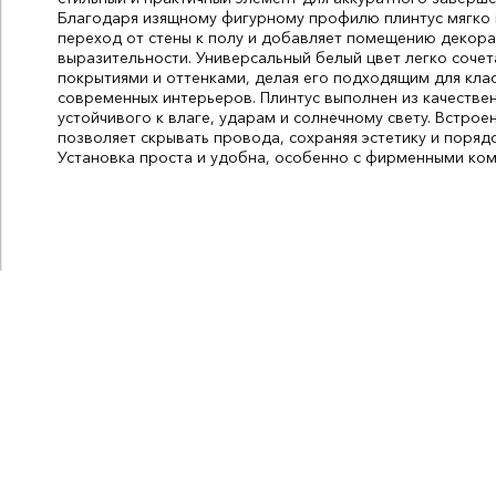
Благодаря изящному фигурному профилю плинтус мягко
переход от стены к полу и добавляет помещению декор
выразительности. Универсальный белый цвет легко соче
покрытиями и оттенками, делая его подходящим для клас
современных интерьеров. Плинтус выполнен из качестве
устойчивого к влаге, ударам и солнечному свету. Встрое
позволяет скрывать провода, сохраняя эстетику и порядо
Установка проста и удобна, особенно с фирменными ко
Цвет:
белый
Высота, мм:
80
Ширина, мм:
16
Длина, мм:
2200
СтранаПроисхождения:
РОССИЯ
Бренд:
Идеал