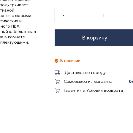
 подчеркивает
ативной
-
тается с любыми
сических и
нного ПВХ,
нный кабель-канал
к в комнате.
В корзину
мплектующими.
В наличии
Доставка по городу
б
Самовывоз из магазина
Гарантия и Условия возврата