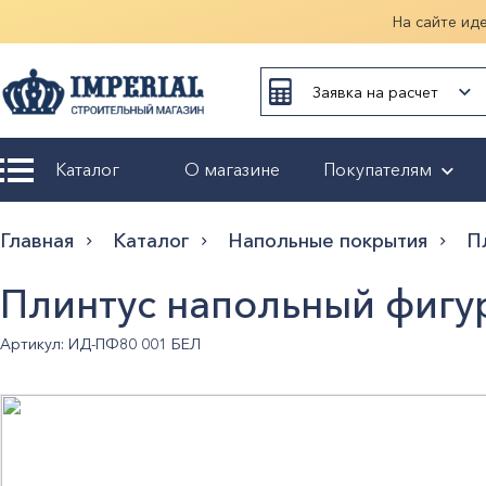
На сайте ид
Заявка на расчет
Каталог
О магазине
Покупателям
Возврат и
Главная
Каталог
Напольные покрытия
П
обмен
Плинтус напольный фигу
Гарантия
Артикул: ИД-ПФ80 001 БЕЛ
Оплата и
доставка
Оформление
заказа