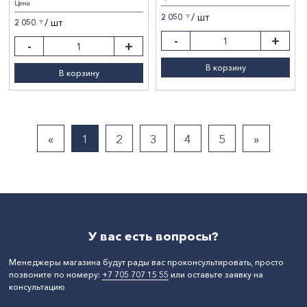
Цена
Кремово-белый
/ шт
2 050
〒
/ шт
2 050
〒
-
+
-
+
В корзину
В корзину
«
1
2
3
4
5
»
У вас есть вопросы?
Менеджеры магазина будут рады вас проконсультировать, просто
позвоните по номеру:
+7 705 707 15 55
или оставьте заявку на
консультацию