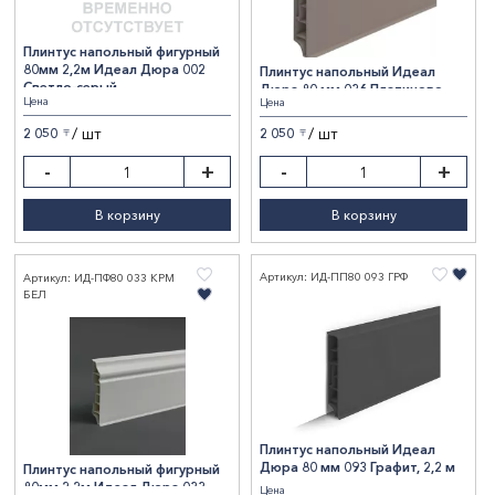
Плинтус напольный фигурный
80мм 2,2м Идеал Дюра 002
Плинтус напольный Идеал
Светло-серый
Дюра 80 мм 036 Платиново-
Цена
Цена
серый, 2,2 м
/ шт
/ шт
2 050
2 050
〒
〒
-
+
-
+
В корзину
В корзину
Артикул: ИД-ПП80 093 ГРФ
Артикул: ИД-ПФ80 033 КРМ
БЕЛ
Плинтус напольный Идеал
Дюра 80 мм 093 Графит, 2,2 м
Плинтус напольный фигурный
80мм 2,2м Идеал Дюра 033
Цена