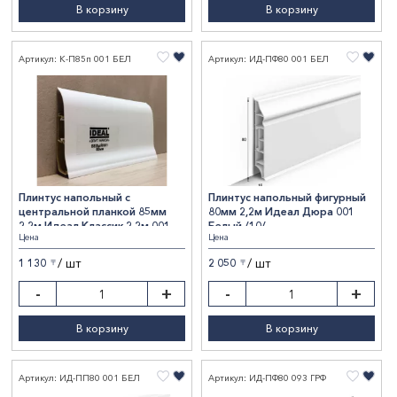
В корзину
В корзину
Артикул: К-П85п 001 БЕЛ
Артикул: ИД-ПФ80 001 БЕЛ
Плинтус напольный с
Плинтус напольный фигурный
центральной планкой 85мм
80мм 2,2м Идеал Дюра 001
2,2м Идеал Классик 2,2м 001
Белый /10/
Цена
Цена
Белый
/ шт
/ шт
1 130
2 050
〒
〒
-
+
-
+
В корзину
В корзину
Артикул: ИД-ПП80 001 БЕЛ
Артикул: ИД-ПФ80 093 ГРФ