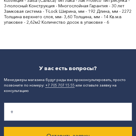
Коллеция - Salsa (Сальса) Тип лака - лак Proteco Тип рисунка -
3-полосный Конструкция - Многослойная Гарантия - 30 лет
Замковая система - T-Lock Ширина, мм - 192 Длина, мм - 2272
Толщина верхнего слоя, мм- 3,60 Толщина, мм - 14 Кв.м.в
упаковке - 2,62м2 Количество досок в упаковке - 6
Цвет:
ясень коньяк
Толщина, мм:
14
СтранаПроисхождения:
РОССИЯ
Бренд:
Tarkett
У вас есть вопросы?
Менеджеры магазина будут рады вас проконсультировать, просто
позвоните по номеру:
+7 705 707 15 55
или оставьте заявку на
консультацию
Оставить заявку