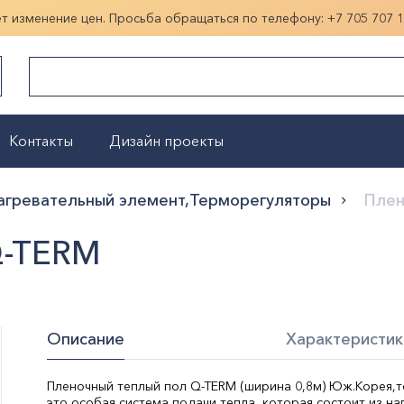
ет изменение цен. Просьба обращаться по телефону:
+7 705 707 
Контакты
Дизайн проекты
Показать больше
агревательный элемент,Терморегуляторы
Плен
Q-TERM
Описание
Характеристик
Пленочный теплый пол Q-TERM (ширина 0,8м) Юж.Корея,т
это особая система подачи тепла, которая состоит из н