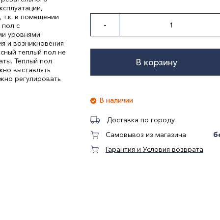
ксплуатации,
 т.к. в помещении
-
 пол с
ми уровнями
ия и возникновения
сный теплый пол не
аты. Теплый пол
В корзину
жно выставлять
жно регулировать
В наличии
КА
Доставка по городу
б
Самовывоз из магазина
Гарантия и Условия возврата