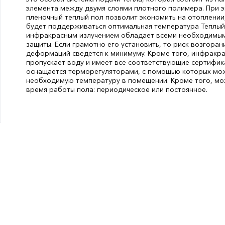
элемента между двумя слоями плотного полимера. При э
пленочный теплый пол позволит экономить на отоплении,
будет поддерживаться оптимальная температура Теплый
инфракрасным излучением обладает всеми необходимы
защиты. Если грамотно его установить, то риск возгоран
деформаций сведется к минимуму. Кроме того, инфракра
пропускает воду и имеет все соответствующие сертифик
оснащается терморегуляторами, с помощью которых мо
необходимую температуру в помещении. Кроме того, мо
время работы пола: периодическое или постоянное.
Толщина, мм:
0.338
СтранаПроисхождения:
КОРЕЯ, РЕСПУБЛИ
Бренд:
Q-TERM