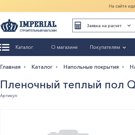
На сайте ид
Заявка на расчет
Каталог
О магазине
Покупателям
Возврат и
Главная
Каталог
Напольные покрытия
Н
обмен
Пленочный теплый пол 
Гарантия
Артикул:
Оплата и
доставка
Оформление
заказа