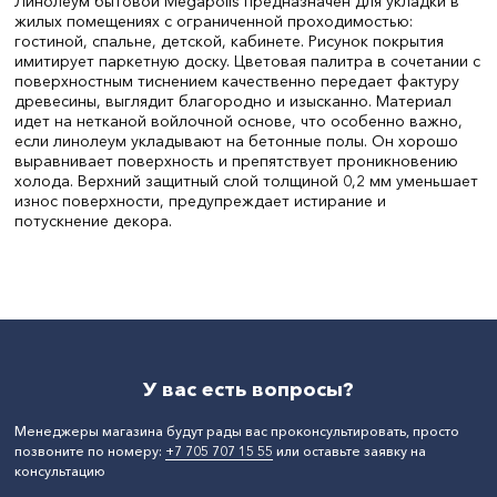
Линолеум бытовой Megapolis предназначен для укладки в
жилых помещениях с ограниченной проходимостью:
гостиной, спальне, детской, кабинете. Рисунок покрытия
имитирует паркетную доску. Цветовая палитра в сочетании с
поверхностным тиснением качественно передает фактуру
древесины, выглядит благородно и изысканно. Материал
идет на нетканой войлочной основе, что особенно важно,
если линолеум укладывают на бетонные полы. Он хорошо
выравнивает поверхность и препятствует проникновению
холода. Верхний защитный слой толщиной 0,2 мм уменьшает
износ поверхности, предупреждает истирание и
потускнение декора.
Цвет:
Светло-серый
Ширина, мм:
4000
Тип рисунка:
Дерево
СтранаПроисхождения:
РОССИЯ
Основа:
Полиэстер
Бренд:
Juteks
У вас есть вопросы?
Менеджеры магазина будут рады вас проконсультировать, просто
позвоните по номеру:
+7 705 707 15 55
или оставьте заявку на
консультацию