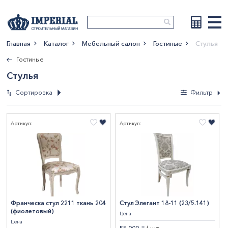
Главная
Каталог
Мебельный салон
Гостиные
Стулья
Показать больше
Гостиные
Стулья
Сортировка
Фильтр
Фильтры
Артикул:
Артикул:
По новизне
По возрастанию
Материал
цены
По убыванию цены
Дерево
1
По наименованию
Высота, мм
Дерево, Ткань
1
Массив дерева/Шпон
1
430
6
1200
1
Франческа стул 2211 ткань 204
Стул Элегант 18-11 (23/5.141)
(фиолетовый)
Ширина, мм
Цена
Массив древесины, Ткань
2
500
3
Цена