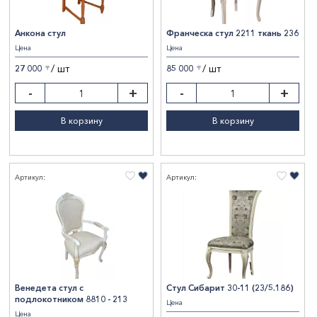
Анкона стул
Франческа стул 2211 ткань 236
Цена
Цена
/ шт
/ шт
27 000
85 000
〒
〒
-
+
-
+
В корзину
В корзину
Артикул:
Артикул:
Венедета стул с
Стул Сибарит 30-11 (23/5.186)
подлокотником 8810 - 213
Цена
Цена