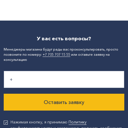
Материал:
стекло
Высота, мм:
45
Ширина, мм:
60
Длина, мм:
60
Форма:
квадрат
СтранаПроисхождения:
КИТАЙ
У вас есть вопросы?
Менеджеры магазина будут рады вас проконсультировать, просто
позвоните по номеру:
+7 705 707 15 55
или оставьте заявку на
консультацию
Оставить заявку
Нажимая кнопку, я принимаю
Политику