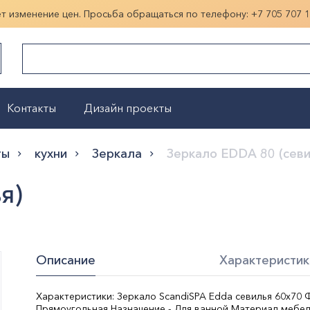
ет изменение цен. Просьба обращаться по телефону:
+7 705 707 
Контакты
Дизайн проекты
Показать больше
ты
кухни
Зеркала
Зеркало EDDA 80 (севи
я)
Описание
Характеристик
Характеристики: Зеркало ScandiSPA Edda севилья 60х70 
Прямоугольная Назначение - Для ванной Материал мебел