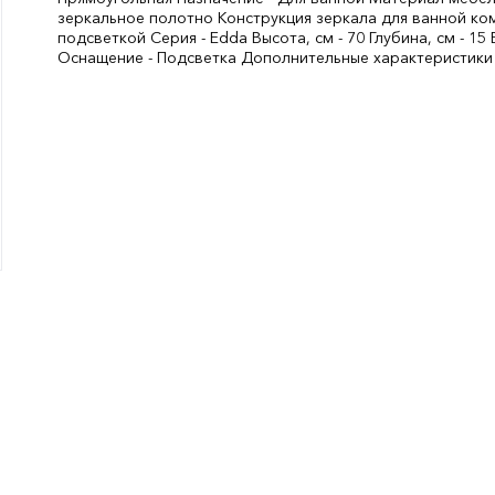
зеркальное полотно Конструкция зеркала для ванной ком
подсветкой Серия - Edda Высота, см - 70 Глубина, см - 15 В
Оснащение - Подсветка Дополнительные характеристики
Цвет:
Коричневый
Ширина, мм:
80
СтранаПроисхождения:
УКРАИНА
Бренд:
ScandiSPA