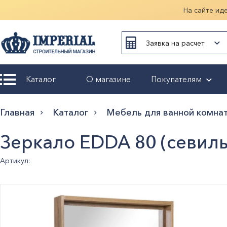
На сайте ид
Заявка на расчет
Каталог
О магазине
Покупателям
Возврат и
Главная
Каталог
Мебель для ванной комна
обмен
Зеркало EDDA 80 (севиль
Гарантия
Артикул:
Оплата и
доставка
Оформление
заказа