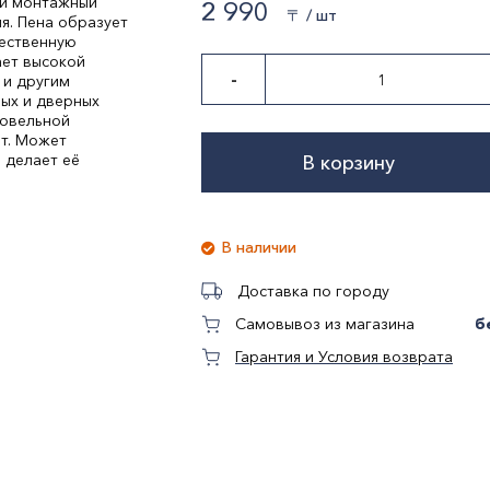
ный монтажный
2 990
〒 / шт
я. Пена образует
чественную
ает высокой
-
у и другим
ых и дверных
ровельной
от. Может
о делает её
В корзину
В наличии
Доставка по городу
б
Самовывоз из магазина
Гарантия и Условия возврата