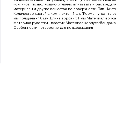
кончиков, позволяющую отлично впитывать и распредел
материалы и другие вещества по поверхности. Тип - Кист
Количество кистей в комплекте - 1 шт. Форма пучка - пло
мм Толщина - 10 мм Длина ворса - 51 мм Материал ворса 
Материал рукоятки - пластик Материал корпуса/бандажа 
Особенности - отверстие для подвешивания
Ширина, мм:
35
СтранаПроисхождения:
РОССИЯ
Бренд:
Акор