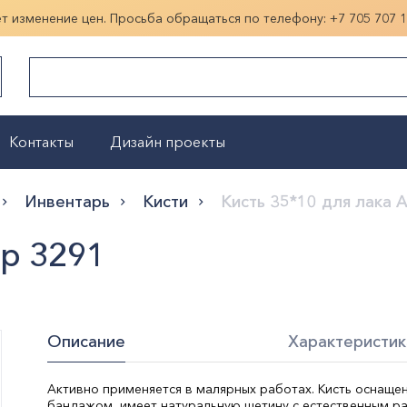
ет изменение цен. Просьба обращаться по телефону:
+7 705 707 
Контакты
Дизайн проекты
Показать больше
Инвентарь
Кисти
Кисть 35*10 для лака 
ор 3291
Описание
Характеристик
Активно применяется в малярных работах. Кисть оснащ
бандажом, имеет натуральную щетину с естественным р