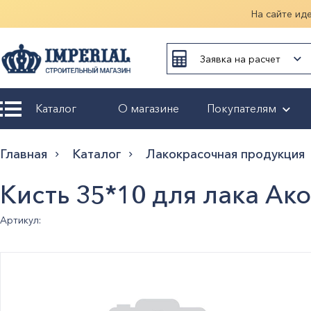
На сайте ид
Заявка на расчет
Каталог
О магазине
Покупателям
Возврат и
Главная
Каталог
Лакокрасочная продукция
обмен
Кисть 35*10 для лака Ак
Гарантия
Артикул:
Оплата и
доставка
Оформление
заказа