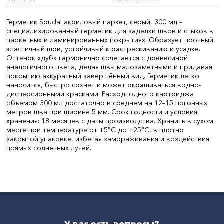
Герметик Soudal акриловый паркет, серый, 300 мл –
специализированный герметик для заделки швов и стыков в
паркетных и ламинированных покрытиях. Образует прочный
эластичный шов, устойчивый к растрескиванию и усадке.
Оттенок «дуб» гармонично сочетается с древесиной
аналогичного цвета, делая швы малозаметными и придавая
покрытию аккуратный завершённый вид. Герметик легко
наносится, быстро сохнет и может окрашиваться водно-
дисперсионными красками. Расход: одного картриджа
объёмом 300 мл достаточно в среднем на 12–15 погонных
метров шва при ширине 5 мм. Срок годности и условия
хранения: 18 месяцев с даты производства. Хранить в сухом
месте при температуре от +5°C до +25°C, в плотно
закрытой упаковке, избегая замораживания и воздействия
прямых солнечных лучей.
СтранаПроисхождения:
БЕЛЬГИЯ
Бренд:
Soudal
Объем, л:
300