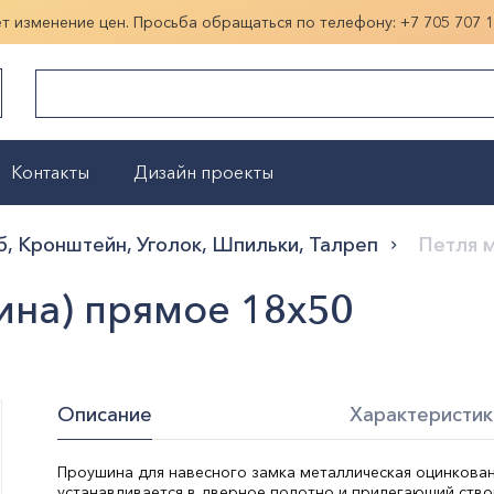
ет изменение цен. Просьба обращаться по телефону:
+7 705 707 
Контакты
Дизайн проекты
Показать больше
б, Кронштейн, Уголок, Шпильки, Талреп
Петля 
ина) прямое 18х50
Описание
Характеристик
Проушина для навесного замка металлическая оцинкова
устанавливается в дверное полотно и прилегающий ство