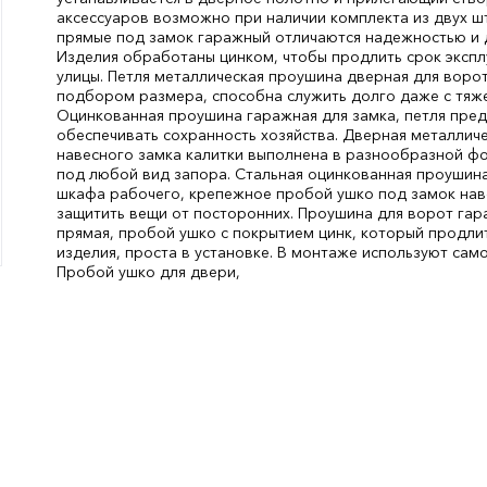
аксессуаров возможно при наличии комплекта из двух ш
прямые под замок гаражный отличаются надежностью и 
Изделия обработаны цинком, чтобы продлить срок экспл
улицы. Петля металлическая проушина дверная для воро
подбором размера, способна служить долго даже с тяж
Оцинкованная проушина гаражная для замка, петля пре
обеспечивать сохранность хозяйства. Дверная металличе
навесного замка калитки выполнена в разнообразной ф
под любой вид запора. Стальная оцинкованная проушина
шкафа рабочего, крепежное пробой ушко под замок нав
защитить вещи от посторонних. Проушина для ворот га
прямая, пробой ушко с покрытием цинк, который продли
изделия, проста в установке. В монтаже используют сам
Пробой ушко для двери,
Диаметр, мм:
50
СтранаПроисхождения:
РОССИЯ