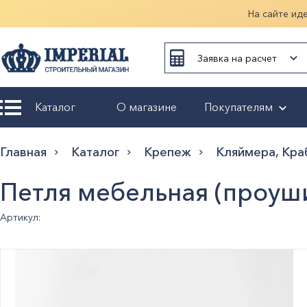
На сайте ид
Заявка на расчет
Каталог
О магазине
Покупателям
Возврат и
Главная
Каталог
Крепеж
Кляймера, Кра
обмен
Петля мебельная (проуш
Гарантия
Артикул:
Оплата и
доставка
Оформление
заказа