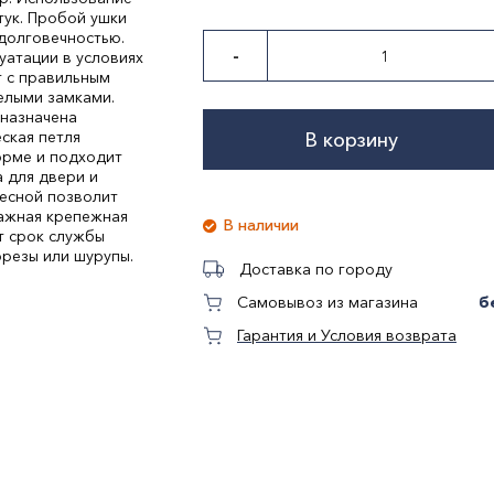
тук. Пробой ушки
долговечностью.
-
уатации в условиях
т с правильным
елыми замками.
дназначена
ская петля
В корзину
орме и подходит
 для двери и
есной позволит
ражная крепежная
В наличии
т срок службы
орезы или шурупы.
Доставка по городу
б
Самовывоз из магазина
Гарантия и Условия возврата