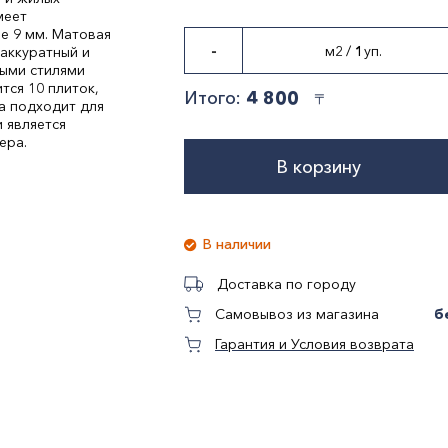
меет
е 9 мм. Матовая
-
м2
/
1
уп.
аккуратный и
ными стилями
тся 10 плиток,
Итого:
4 800
〒
а подходит для
 является
ера.
В корзину
В наличии
Доставка по городу
б
Самовывоз из магазина
Гарантия и Условия возврата