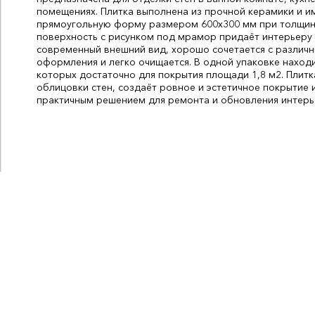
помещениях. Плитка выполнена из прочной керамики и и
прямоугольную форму размером 600х300 мм при толщин
поверхность с рисунком под мрамор придаёт интерьеру 
современный внешний вид, хорошо сочетается с различ
оформления и легко очищается. В одной упаковке находи
которых достаточно для покрытия площади 1,8 м2. Плитк
облицовки стен, создаёт ровное и эстетичное покрытие и
практичным решением для ремонта и обновления интерь
Бренд:
Нефрит Керамика
Ширина, мм:
300
Толщина, мм:
9
Длина, мм:
600
СтранаПроисхождения:
РОССИЯ
Количество в упаковке, шт:
10
Количество в упаковке, м2:
1,8