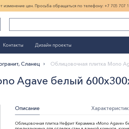
ет изменение цен. Просьба обращаться по телефону:
+7 705 707 
Контакты
Дизайн проекты
Показать больше
огранит, Сланец
Облицовочная плитка Mono A
ono Agave белый 600х30
Описание
Характеристик
Облицовочная плитка Нефрит Керамика «Mono Agave» б
предназначена для отделки стен в ванной комнате, кухн