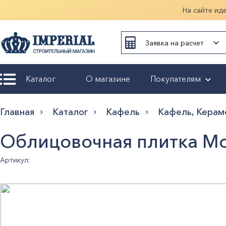
На сайте ид
Заявка на расчет
Каталог
О магазине
Покупателям
Возврат и
Главная
Каталог
Кафель
Кафель, Керам
обмен
Облицовочная плитка M
Гарантия
Артикул:
Оплата и
доставка
Оформление
заказа