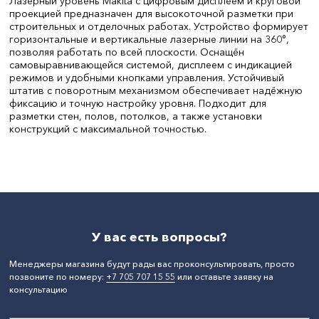
Лазерный уровень Makita с цифровым дисплеем и круговой
проекцией предназначен для высокоточной разметки при
строительных и отделочных работах. Устройство формирует
горизонтальные и вертикальные лазерные линии на 360°,
позволяя работать по всей плоскости. Оснащён
самовыравнивающейся системой, дисплеем с индикацией
режимов и удобными кнопками управления. Устойчивый
штатив с поворотным механизмом обеспечивает надёжную
фиксацию и точную настройку уровня. Подходит для
разметки стен, полов, потолков, а также установки
конструкций с максимальной точностью.
Вес, кг:
,
Длина, мм:
138
Дальность измерения, м:
,
СтранаПроисхождения:
КИТАЙ
Бренд:
Makita
У вас есть вопросы?
Менеджеры магазина будут рады вас проконсультировать, просто
позвоните по номеру:
+7 705 707 15 55
или оставьте заявку на
консультацию