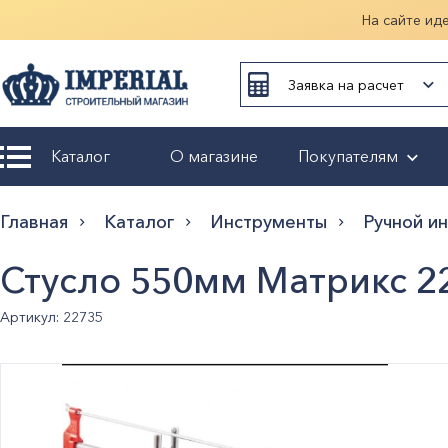
На сайте ид
Заявка на расчет
Каталог
О магазине
Покупателям
Возврат и
Главная
Каталог
Инструменты
Ручной и
обмен
Стусло 550мм Матрикс 2
Гарантия
Артикул: 22735
Оплата и
доставка
Оформление
заказа