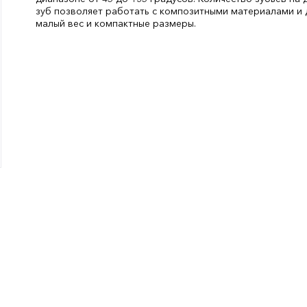
зуб позволяет работать с композитными материалами и 
малый вес и компактные размеры.
Габариты:
550х110
СтранаПроисхождения:
КИТАЙ
Бренд:
MATRIX