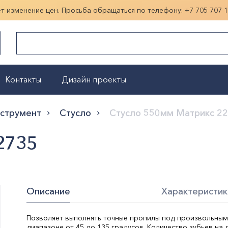
ет изменение цен. Просьба обращаться по телефону:
+7 705 707 
Контакты
Дизайн проекты
Показать больше
нструмент
Стусло
Стусло 550мм Матрикс 2
2735
Описание
Характеристик
Позволяет выполнять точные пропилы под произвольным
диапазоне от 45 до 135 градусов. Количество зубьев на 