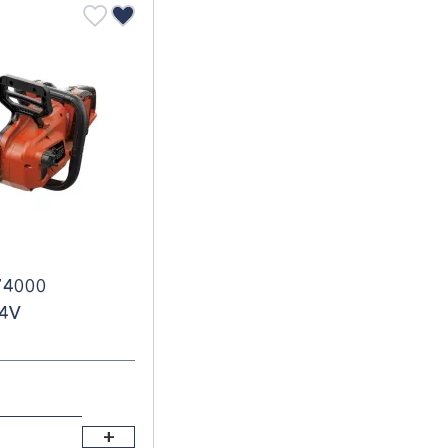
74000
24V
+