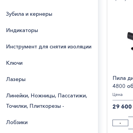
150
Юридическим
Зубила и кернеры
лицам
175
Стра
300
Индикаторы
Часто
КИТ
310
задаваемые
РОС
вопросы
Брен
340
Инструмент для снятия изоляции
500
MAT
Ключи
100
Pali
PIT
1
Пила д
Лазеры
SPA
4800 об
Tule
1.4 Tul
Цена
Линейки, Ножницы, Пассатижи,
X-P
Точилки, Плиткорезы -
29 600
Сиб
Лобзики
-