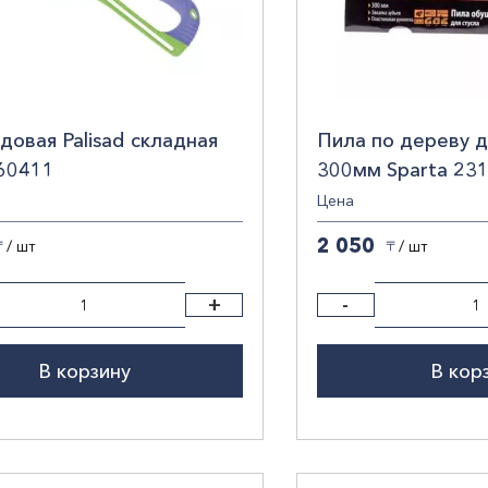
довая Palisad складная
Пила по дереву д
60411
300мм Sparta 23
Цена
2 050
/ шт
/ шт
〒
〒
+
-
В корзину
В кор