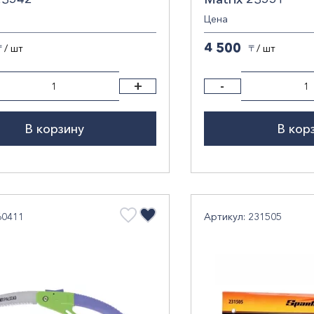
Цена
4 500
/ шт
/ шт
〒
〒
+
-
В корзину
В кор
60411
Артикул: 231505