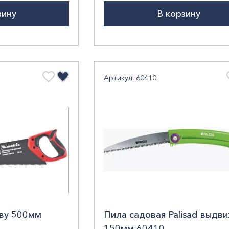
зину
В корзину
Артикул: 60410
ву 500мм
Пила садовая Palisad выдв
150мм 60410