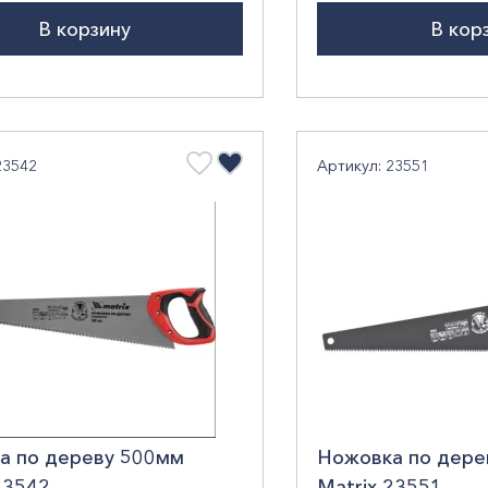
В корзину
В кор
23542
Артикул: 23551
а по дереву 500мм
Ножовка по дере
23542
Matrix 23551