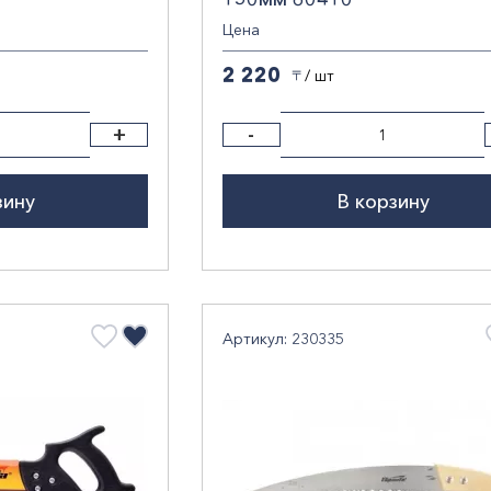
Цена
2 220
/ шт
〒
+
-
зину
В корзину
Артикул: 230335