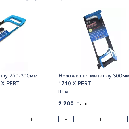
По убыванию цены
По наименованию
росить фильтры
ллу 250-300мм
Ножовка по металлу 300м
 X-PERT
1710 X-PERT
Цена
2 200
/ шт
〒
+
-