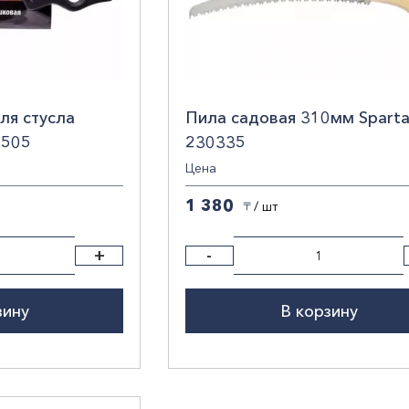
ля стусла
Пила садовая 310мм Spart
1505
230335
Цена
1 380
/ шт
〒
+
-
зину
В корзину