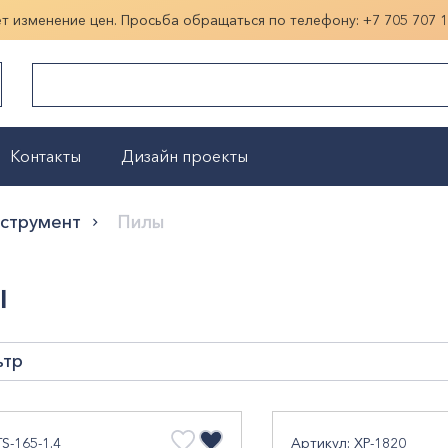
ет изменение цен. Просьба обращаться по телефону:
+7 705 707 
Контакты
Дизайн проекты
Показать больше
нструмент
Пилы
ы
ьтр
а, мм
S-165-1.4
Артикул: XP-1820