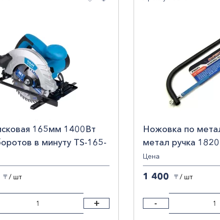
1
4000
1
1
наПроисхождения
1
АЙ
10
1
СИЯ
1
д
1
1
RIX
2
0
1
sad
2
Показать результаты
Сб
исковая 165мм 1400Вт
Ножовка по мета
RTA
2
оротов в минуту TS-165-
метал ручка 1820
x
1
ex (циркулярная)
Цена
ERT
2
1 400
/ шт
/ шт
〒
〒
ртех
1
+
-