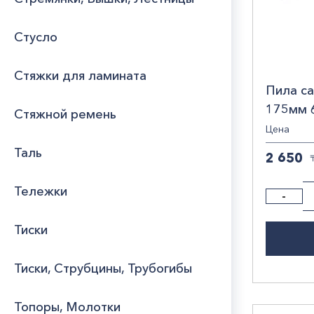
Стусло
Стяжки для ламината
Пила са
175мм 
Стяжной ремень
Цена
Таль
2 650
Тележки
-
Тиски
Тиски, Струбцины, Трубогибы
Топоры, Молотки