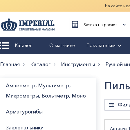
На сайте ид
Заявка на расчет
Каталог
О магазине
Покупателям
Возврат и
Главная
Каталог
Инструменты
Ручной и
обмен
Гарантия
Пил
Амперметр, Мультиметр,
Микрометры, Вольтметр, Моно
Оплата и
доставка
Фил
Арматурогибы
Оформление
заказа
Длин
Заклепальники
Артикул: T