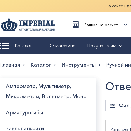
На сайте ид
Заявка на расчет
Каталог
О магазине
Покупателям
Возврат и
Главная
Каталог
Инструменты
Ручной и
обмен
Гарантия
Отве
Амперметр, Мультиметр,
Микрометры, Вольтметр, Моно
Оплата и
доставка
Фил
Арматурогибы
Оформление
заказа
Длин
Заклепальники
Артикул: 