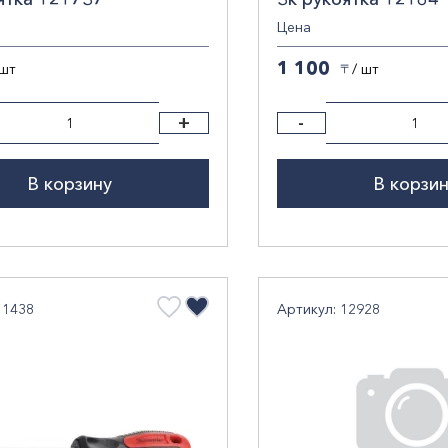
Цена
1 100
 шт
/ шт
〒
+
-
В корзину
В корзи
11438
Артикул: 12928