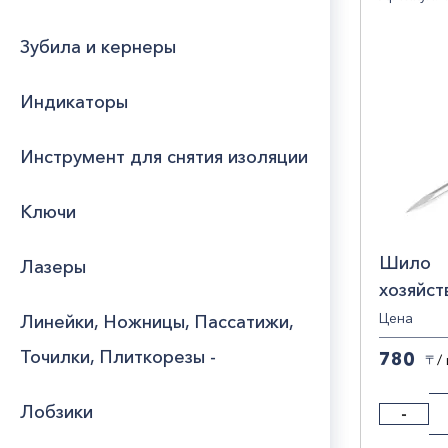
19
1
Юридическим
Зубила и кернеры
лицам
75
2
Набо
100
Индикаторы
Часто
отв
120
задаваемые
вопросы
Стра
125
Инструмент для снятия изоляции
145
ГЕР
Ключи
150
КИТ
Брен
РОС
Шило
Лазеры
Den
хозяйст
Eter
6х100м
Цена
Линейки, Ножницы, Пассатижи,
IVT
1
Точилки, Плиткорезы -
780
MAT
/
〒
Max
Лобзики
-
Meg