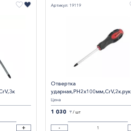
Артикул: 19119
Отвертка
CrV,3к
ударная,PH2х100мм,CrV,2к.рук
 Matrix
Matrix 19119
Цена
1 030
/ шт
〒
+
-