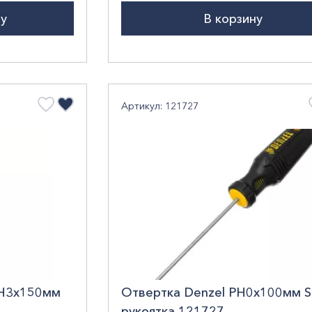
ну
В корзину
Артикул: 121727
РН3х150мм
Отвертка Denzel РН0х100мм S
рукоятка 121727