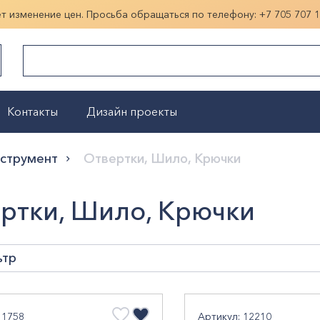
ет изменение цен. Просьба обращаться по телефону:
+7 705 707 
Контакты
Дизайн проекты
Показать больше
нструмент
Отвертки, Шило, Крючки
ртки, Шило, Крючки
ьтр
а, мм
11758
Артикул: 12210