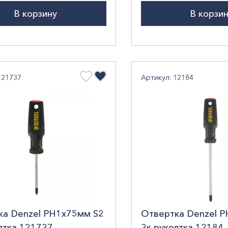
er
В корзину
В корзи
121737
Артикул: 12184
ка Denzel РН1х75мм S2
Отвертка Denzel 
ятка 121737
3к рукоятка 12184