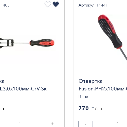
11408
Артикул: 11441
ка
Отвертка
SL3,0х100мм,CrV,3к
Fusion,PH2х100мм,
 "anti slip" Matrix
рукоятка "anti slip"
Цена
11441
770
 шт
/ шт
〒
+
-