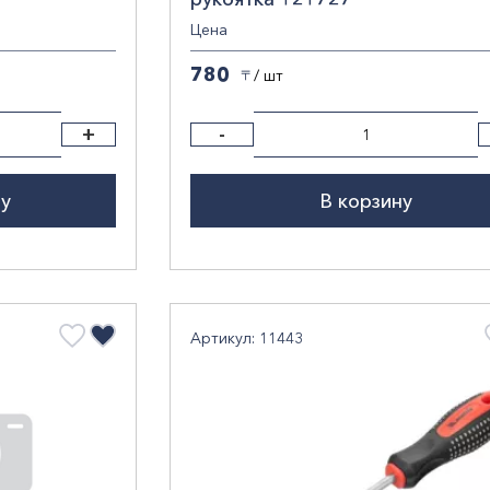
Цена
780
/ шт
〒
+
-
ну
В корзину
Артикул: 11443