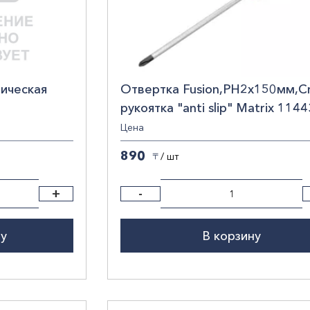
ическая
Отвертка Fusion,PH2х150мм,Cr
рукоятка "anti slip" Matrix 1144
рукоят,
Цена
890
/ шт
〒
+
-
ну
В корзину