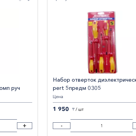
По убыванию цены
По наименованию
Набор отверток диэлектрическ
омп руч
pert 5предм 0305
росить фильтры
Цена
1 950
/ шт
〒
+
-