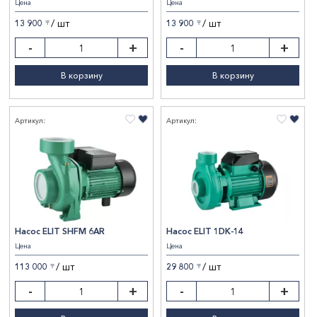
Цена
Цена
Richda
2
/ шт
/ шт
13 900
13 900
〒
〒
Показать результаты
-
+
-
+
Сбросить фильтры
В корзину
В корзину
Артикул:
Артикул:
Насос ELIT SHFM 6AR
Насос ELIT 1DK-14
Цена
Цена
/ шт
/ шт
113 000
29 800
〒
〒
-
+
-
+