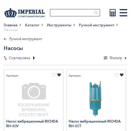
Главная
Каталог
Инструменты
Ручной инструмент
Насосы
Показать больше
Ручной инструмент
Насосы
Сортировка
Фильтр
Фильтры
Артикул:
Артикул:
По новизне
По возрастанию
Мощность, Вт
цены
По убыванию цены
800
2
По наименованию
СтранаПроисхождения
КИТАЙ
2
Насос вибрационный RICHDA
Насос вибрационный RICHDA
RH-80V
RH-80T
Бренд