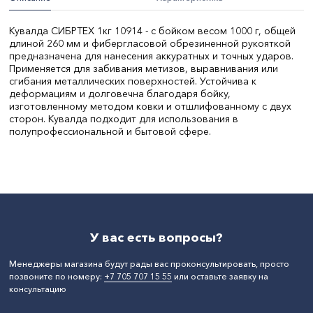
Кувалда СИБРТЕХ 1кг 10914 - с бойком весом 1000 г, общей
длиной 260 мм и фибергласовой обрезиненной рукояткой
предназначена для нанесения аккуратных и точных ударов.
Применяется для забивания метизов, выравнивания или
сгибания металлических поверхностей. Устойчива к
деформациям и долговечна благодаря бойку,
изготовленному методом ковки и отшлифованному с двух
сторон. Кувалда подходит для использования в
полупрофессиональной и бытовой сфере.
Вес, кг:
1
СтранаПроисхождения:
КИТАЙ
Бренд:
Сибртех
У вас есть вопросы?
Менеджеры магазина будут рады вас проконсультировать, просто
позвоните по номеру:
+7 705 707 15 55
или оставьте заявку на
консультацию