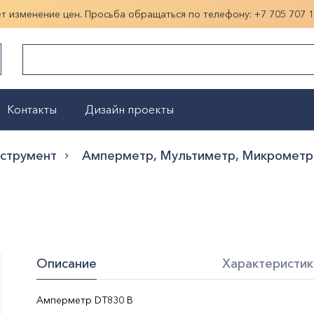
ет изменение цен. Просьба обращаться по телефону:
+7 705 707 
Контакты
Дизайн проекты
Показать больше
нструмент
Амперметр, Мультиметр, Микрометр
Описание
Характеристик
Амперметр DT830 В
Цвет:
черный