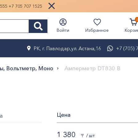
1555
+7 705 707 1525
0
Избранное
Войти
Корзи
РК, г. Павлодар,ул. Астана,16
+7 (705) 
ы, Вольтметр, Моно
Амперметр DT830 В
Цена
а
1 380
〒 / шт