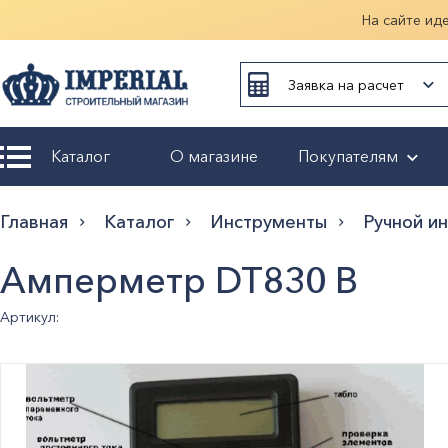
На сайте ид
Заявка на расчет
Каталог
О магазине
Покупателям
Возврат и
Главная
Каталог
Инструменты
Ручной и
обмен
Амперметр DT830 В
Гарантия
Артикул:
Оплата и
доставка
Оформление
заказа