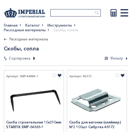
Главная
Каталог
Инструменты
Расходные материалы
Скобы, сопла
Показать больше
Расходные материалы
Скобы, сопла
Сортировка
Фильтр
Фильтры
Артикул: SMP-64886-1
Артикул: 46572
По новизне
По возрастанию
Высота, мм
цены
По убыванию цены
1
1
14
1
По наименованию
СтранаПроисхождения
1.2
1
15
1
2
1
16
2
ГЕРМАНИЯ
1
Скоба строительная 10х250мм
Скоба для вагонки (кляймер)
STARFIX SMP-64886-1
№2 100шт Сибртех 46572
Бренд
3
1
20
1
КИТАЙ
23