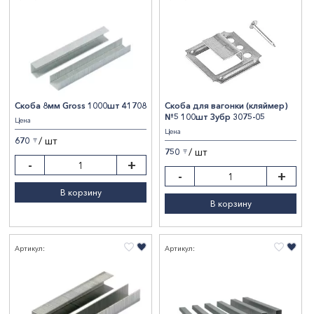
Скоба 8мм Gross 1000шт 41708
Скоба для вагонки (кляймер)
№5 100шт Зубр 3075-05
Цена
Цена
/ шт
670
〒
/ шт
750
〒
-
+
-
+
В корзину
В корзину
Артикул:
Артикул: