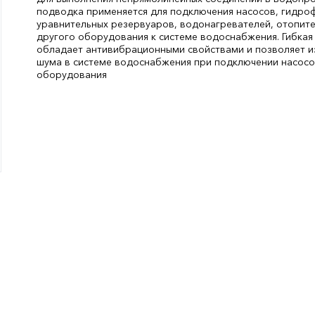
подводка применяется для подключения насосов, гидро
уравнительных резервуаров, водонагревателей, отопит
другого оборудования к системе водоснабжения. Гибкая
обладает антивибрационными свойствами и позволяет из
шума в системе водоснабжения при подключении насосо
оборудования
Бренд:
TEXA
Длина, мм:
210
СтранаПроисхождения:
КИТАЙ