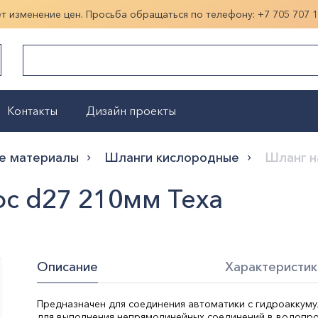
ет изменение цен. Просьба обращаться по телефону:
+7 705 707 
Контакты
Дизайн проекты
Показать больше
е материалы
Шланги кислородные
Шланг н
ос d27 210мм Texa
Описание
Характеристик
Предназначен для соединения автоматики с гидроаккуму
для выполнения непрямолинейных соединений в водопро