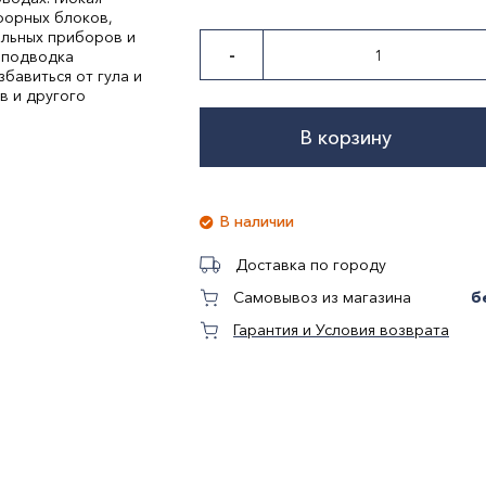
форных блоков,
ельных приборов и
-
 подводка
бавиться от гула и
в и другого
В корзину
В наличии
Доставка по городу
б
Самовывоз из магазина
Гарантия и Условия возврата