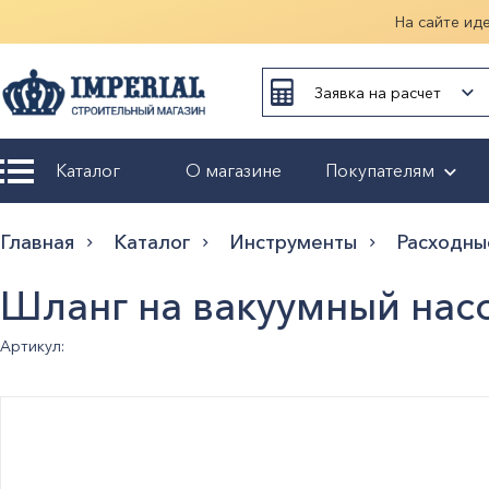
На сайте ид
Заявка на расчет
Каталог
О магазине
Покупателям
Возврат и
Главная
Каталог
Инструменты
Расходны
обмен
Шланг на вакуумный нас
Гарантия
Артикул:
Оплата и
доставка
Оформление
заказа