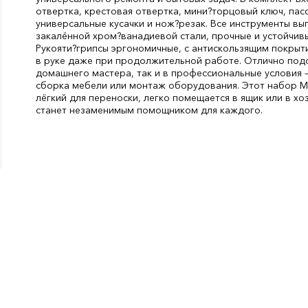
отвертка, крестовая отвертка, мини?торцовый ключ, пас
универсальные кусачки и нож?резак. Все инструменты вы
закалённой хром?ванадиевой стали, прочные и устойчивы
Рукояти?грипсы эргономичные, с антискользящим покрыт
в руке даже при продолжительной работе. Отлично подо
домашнего мастера, так и в профессиональные условия 
сборка мебели или монтаж оборудования. Этот набор Ma
лёгкий для переноски, легко помещается в ящик или в х
станет незаменимым помощником для каждого.
Набор:
инструменты
СтранаПроисхождения:
КИТАЙ
Бренд:
Makita