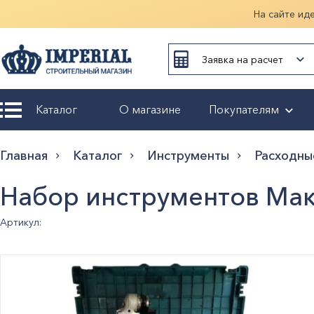
На сайте ид
Заявка на расчет
Каталог
О магазине
Покупателям
Возврат и
Главная
Каталог
Инструменты
Расходны
обмен
Набор инструментов Маки
Гарантия
Артикул:
Оплата и
доставка
Оформление
заказа