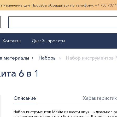
ет изменение цен. Просьба обращаться по телефону:
+7 705 707 
Контакты
Дизайн проекты
Показать больше
е материалы
Наборы
Набор инструментов М
та 6 в 1
Описание
Характеристик
Набор инструментов Makita из шести штук — идеальное 
универсального ремонта и бытовых задач. В комплект вх