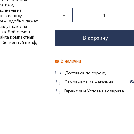
сатижи,
полнены из
-
е к износу.
ием, удобно лежат
йдут как для
— любой ремонт,
kita компактный,
В корзину
озяйственный шкаф,
В наличии
Доставка по городу
б
Самовывоз из магазина
Гарантия и Условия возврата