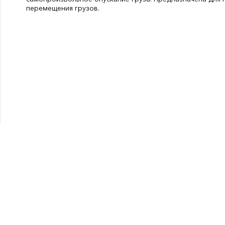
перемещения грузов.
Длина, мм:
9400
СтранаПроисхождения:
КИТАЙ