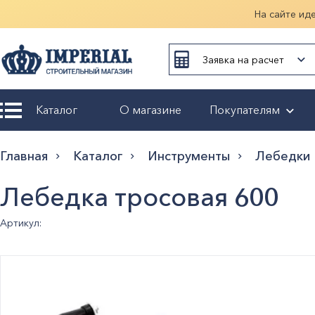
На сайте ид
Заявка на расчет
Каталог
О магазине
Покупателям
Возврат и
Главная
Каталог
Инструменты
Лебедки
обмен
Лебедка тросовая 600
Гарантия
Артикул:
Оплата и
доставка
Оформление
заказа