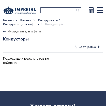
Главная
Каталог
Инструменты
Инструмент для кафеля
Кондукторы
Показать больше
Инструмент для кафеля
Кондукторы
Сортировка
Подходящих результатов не
найдено.
По новизне
По возрастан
цены
По убыванию 
По наименова
У вас есть вопросы?