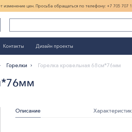
ет изменение цен. Просьба обращаться по телефону:
+7 705 707 
Контакты
Дизайн проекты
Показать больше
Горелки
Горелка кровельная 68см*76мм
м*76мм
Описание
Характеристик
СтранаПроисхождения:
КИТАЙ