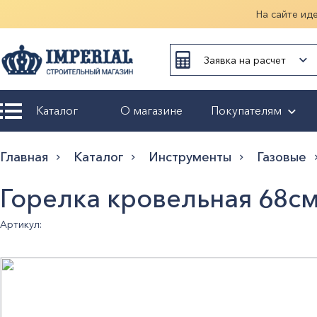
На сайте ид
Заявка на расчет
Каталог
О магазине
Покупателям
Возврат и
Главная
Каталог
Инструменты
Газовые
обмен
Горелка кровельная 68с
Гарантия
Артикул:
Оплата и
доставка
Оформление
заказа