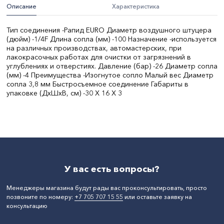
Описание
Характеристика
Тип соединения -Рапид EURO Диаметр воздушного штуцера
(дюйм) -1/4F Длина сопла (мм) -100 Назначение -используется
на различных производствах, автомастерских, при
лакокрасочных работах для очистки от загрязнений в
углублениях и отверстиях. Давление (бар) -26 Диаметр сопла
(мм) -4 Преимущества -Изогнутое сопло Малый вес Диаметр
сопла 3,8 мм Быстросъемное соединение Габариты в
упаковке (ДхШхВ, см) -30 X 16 X 3
Мощность, Вт:
26
Вес, кг:
0.2
Диаметр инструмента, мм:
3.8
Тип электропитания:
сеть
СтранаПроисхождения:
КИТАЙ
Бренд:
Sturm
У вас есть вопросы?
Менеджеры магазина будут рады вас проконсультировать, просто
позвоните по номеру:
+7 705 707 15 55
или оставьте заявку на
консультацию