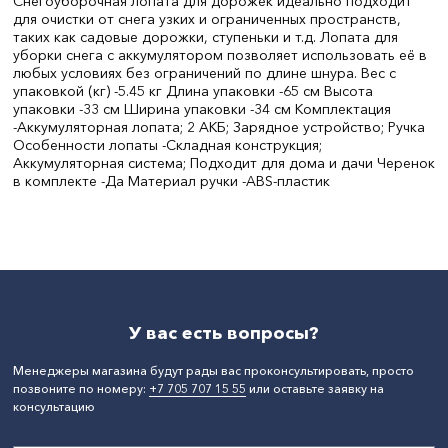
Снегоуборочная лопата для дорожек идеально подходит
для очистки от снега узких и ограниченных пространств,
таких как садовые дорожки, ступеньки и т.д. Лопата для
уборки снега с аккумулятором позволяет использовать её в
любых условиях без ограничений по длине шнура. Вес с
упаковкой (кг) -5.45 кг Длина упаковки -65 см Высота
упаковки -33 см Ширина упаковки -34 см Комплектация
-Аккумуляторная лопата; 2 АКБ; Зарядное устройство; Ручка
Особенности лопаты -Складная конструкция;
Аккумуляторная система; Подходит для дома и дачи Черенок
в комплекте -Да Материал ручки -ABS-пластик
Вес, кг:
5.45
Материал:
металл
Ширина, мм:
34
Длина, мм:
65
Напряжение, В:
24
СтранаПроисхождения:
КИТАЙ
Бренд:
Makita
У вас есть вопросы?
Менеджеры магазина будут рады вас проконсультировать, просто
позвоните по номеру:
+7 705 707 15 55
или оставьте заявку на
консультацию