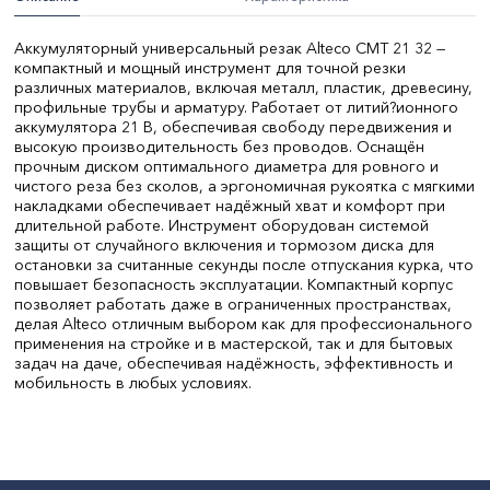
Аккумуляторный универсальный резак Alteco СМТ 21 32 —
компактный и мощный инструмент для точной резки
различных материалов, включая металл, пластик, древесину,
профильные трубы и арматуру. Работает от литий?ионного
аккумулятора 21 В, обеспечивая свободу передвижения и
высокую производительность без проводов. Оснащён
прочным диском оптимального диаметра для ровного и
чистого реза без сколов, а эргономичная рукоятка с мягкими
накладками обеспечивает надёжный хват и комфорт при
длительной работе. Инструмент оборудован системой
защиты от случайного включения и тормозом диска для
остановки за считанные секунды после отпускания курка, что
повышает безопасность эксплуатации. Компактный корпус
позволяет работать даже в ограниченных пространствах,
делая Alteco отличным выбором как для профессионального
применения на стройке и в мастерской, так и для бытовых
задач на даче, обеспечивая надёжность, эффективность и
мобильность в любых условиях.
Число оборотов, макс, 1/мин:
4000
Напряжение, В:
21
Тип электропитания:
аккумулятор
Тип патрона:
быстрозажимной
Ударный режим:
нет