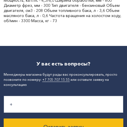
Мощность, кВт/лс - 4,5/6,0 Ширина обработки, мм - 800
Диаметр фрез, мм - 300 Тип двигателя - бензиновый Объем
двигателя, см3 - 208 Объем топливного бака, л - 3,6 Объем
масляного бака, л - 0,6 Частота вращения на холостом ходу,
об/мин - 3300 Масса, кг - 73
СтранаПроисхождения:
КИТАЙ
Бренд:
IVT
Мощность, Вт:
6
Вес, кг:
73
Число оборотов, макс, 1/мин:
3300
Диаметр инструмента, мм:
300
Объем двигателя, куб/см:
208
У вас есть вопросы?
Менеджеры магазина будут рады вас проконсультировать, просто
позвоните по номеру:
+7 705 707 15 55
или оставьте заявку на
консультацию
Оставить заявку