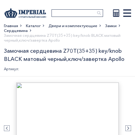
Главная
Каталог
Двери и комплектующие
Замки
Сердцевина
Показать больше
Замочная сердцевина Z70T(35+35) key/knob BLACK матовый
черный,ключ/завертка Apollo
Замочная сердцевина Z70T(35+35) key/knob
BLACK матовый черный,ключ/завертка Apollo
Артикул: