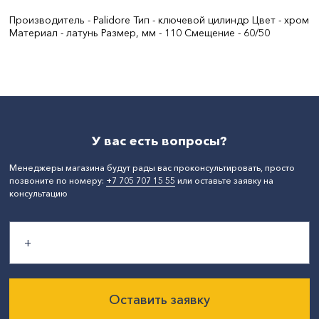
Производитель - Palidore Тип - ключевой цилиндр Цвет - хром
Материал - латунь Размер, мм - 110 Смещение - 60/50
СтранаПроисхождения:
КИТАЙ
Бренд:
полидор
Тип покрытия:
хром
У вас есть вопросы?
Менеджеры магазина будут рады вас проконсультировать, просто
позвоните по номеру:
+7 705 707 15 55
или оставьте заявку на
консультацию
Оставить заявку