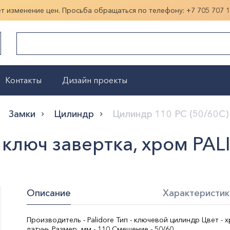
ет изменение цен. Просьба обращаться по телефону:
+7 705 707 
Контакты
Дизайн проекты
Показать больше
Замки
Цилиндр
Цилиндр 110 PC (50/60C)
 ключ завертка, хром PA
Описание
Характеристик
Производитель - Palidore Тип - ключевой цилиндр Цвет - 
латунь Размер, мм - 110 Смещение - 50/60