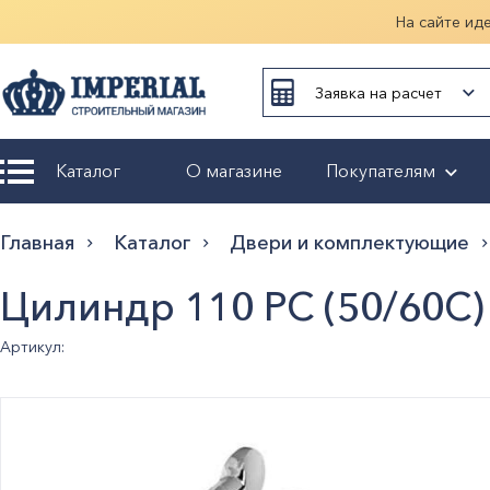
На сайте ид
Заявка на расчет
Каталог
О магазине
Покупателям
Возврат и
Главная
Каталог
Двери и комплектующие
обмен
Цилиндр 110 PC (50/60C)
Гарантия
Артикул:
Оплата и
доставка
Оформление
заказа