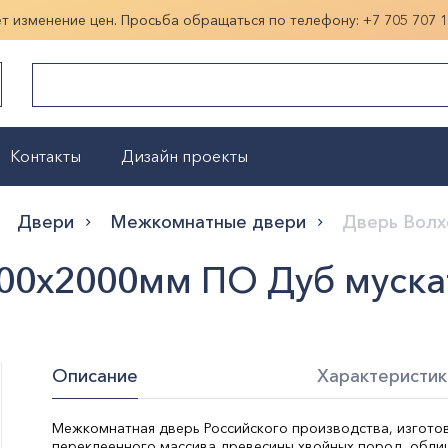
ет изменение цен. Просьба обращаться по телефону:
+7 705 707 
Контакты
Дизайн проекты
Показать больше
Двери
Межкомнатные двери
Дверь Волх
800х2000мм ПО Дуб муска
Описание
Характеристик
Межкомнатная дверь Российского производства, изгото
переклеенного массива древесины хвойных пород, облиц