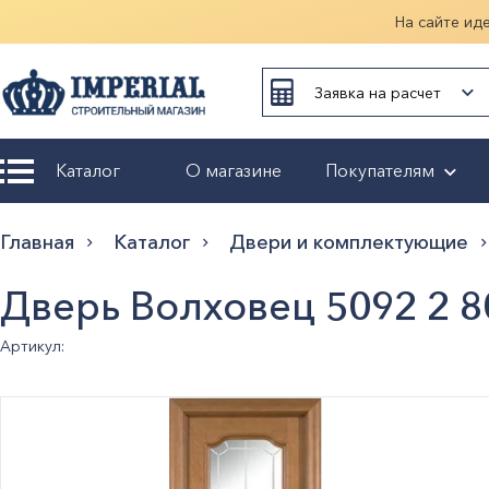
На сайте ид
Заявка на расчет
Каталог
О магазине
Покупателям
Возврат и
Главная
Каталог
Двери и комплектующие
обмен
Дверь Волховец 5092 2 
Гарантия
Артикул:
Оплата и
доставка
Оформление
заказа