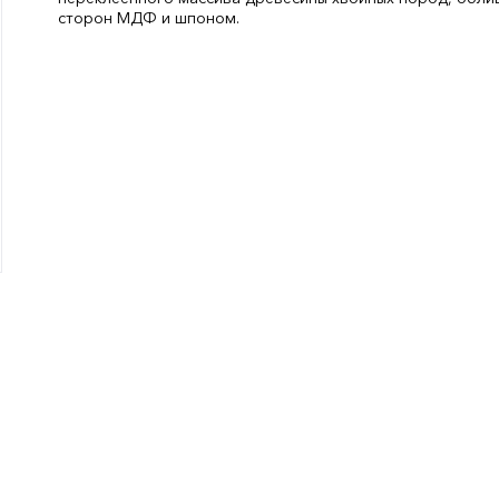
сторон МДФ и шпоном.
Цвет:
Дуб мускат
Ширина, мм:
800
СтранаПроисхождения:
РОССИЯ
Бренд:
Волховец
Вес, кг:
45
Материал:
Шпон дуба, МДФ, 
Высота, мм:
2000
Покрытие:
Шпон дуба