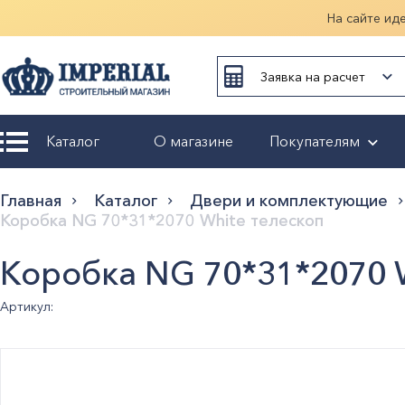
На сайте ид
Заявка на расчет
Каталог
О магазине
Покупателям
Возврат и
Главная
Каталог
Двери и комплектующие
обмен
Коробка NG 70*31*2070 White телескоп
Гарантия
Коробка NG 70*31*2070 
Оплата и
Артикул:
доставка
Оформление
заказа