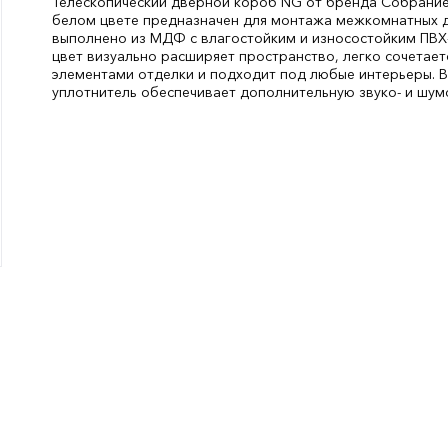
Телескопический дверной короб NG от бренда Собрание
белом цвете предназначен для монтажа межкомнатных 
выполнено из МДФ с влагостойким и износостойким ПВХ
цвет визуально расширяет пространство, легко сочетает
элементами отделки и подходит под любые интерьеры. 
уплотнитель обеспечивает дополнительную звуко- и шум
Материал:
МДФ с ПВХ-покры
Длина, мм:
2070
СтранаПроисхождения:
РОССИЯ
Бренд:
Сибирь Профиль