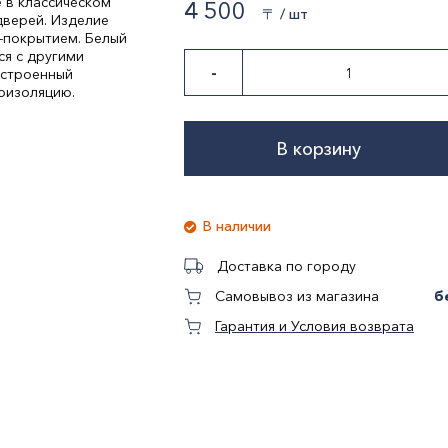
 в классическом
4 500
〒 / шт
дверей. Изделие
-покрытием. Белый
ся с другими
-
Встроенный
оизоляцию.
тием
В корзину
В наличии
Доставка по городу
б
Самовывоз из магазина
Гарантия и Условия возврата