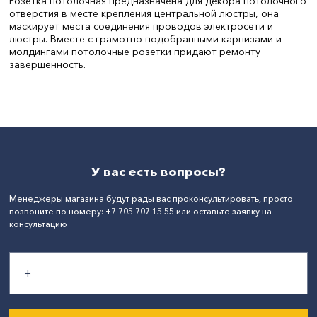
Розетка потолочная предназначена для декора потолочного
отверстия в месте крепления центральной люстры, она
маскирует места соединения проводов электросети и
люстры. Вместе с грамотно подобранными карнизами и
молдингами потолочные розетки придают ремонту
завершенность.
Цвет:
Белый
СтранаПроисхождения:
РОССИЯ
Бренд:
Формат
Диаметр, мм:
200
У вас есть вопросы?
Менеджеры магазина будут рады вас проконсультировать, просто
позвоните по номеру:
+7 705 707 15 55
или оставьте заявку на
консультацию