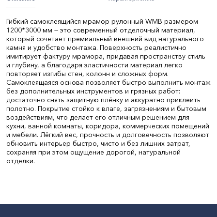
Гибкий самоклеящийся мрамор рулонный WMB размером
1200*3000 мм — это современный отделочный материал,
который сочетает премиальный внешний вид натурального
камня и удобство монтажа. Поверхность реалистично
имитирует фактуру мрамора, придавая пространству стиль
и глубину, а благодаря эластичности материал легко
повторяет изгибы стен, колонн и сложных форм.
Самоклеящаяся основа позволяет быстро выполнить монтаж
без дополнительных инструментов и грязных работ:
достаточно снять защитную плёнку и аккуратно приклеить
полотно. Покрытие стойко к влаге, загрязнениям и бытовым
воздействиям, что делает его отличным решением для
кухни, ванной комнаты, коридора, коммерческих помещений
и мебели. Лёгкий вес, прочность и долговечность позволяют
обновить интерьер быстро, чисто и без лишних затрат,
сохраняя при этом ощущение дорогой, натуральной
отделки.
Цвет:
серый
Ширина, мм:
1200
Толщина, мм:
3
Длина, мм:
3000
СтранаПроисхождения:
КИТАЙ
Бренд:
Без бренда