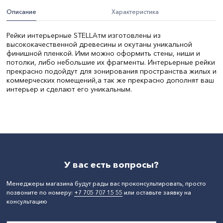
Описание
Характеристика
Рейки интерьерные STELLAтм изготовлены из
высококачественной древесины и окутаны уникальной
финишной пленкой. Ими можно оформить стены, ниши и
потолки, либо небольшие их фрагменты. Интерьерные рейки
прекрасно подойдут для зонирования пространства жилых и
коммерческих помещений,а так же прекрасно дополнят ваш
интерьер и сделают его уникальным.
Цвет:
Дуб сонома
Вес, кг:
1.1
Ширина, мм:
30
Толщина, мм:
20
Длина, мм:
2750
СтранаПроисхождения:
РОССИЯ
Бренд:
Stella
У вас есть вопросы?
Менеджеры магазина будут рады вас проконсультировать, просто
позвоните по номеру:
+7 705 707 15 55
или оставьте заявку на
консультацию