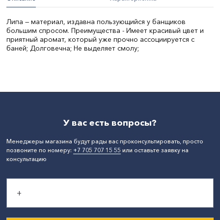
Липа — материал, издавна пользующийся у банщиков
большим спросом. Преимущества - Имеет красивый цвет и
приятный аромат, который уже прочно ассоциируется с
баней; Долговечна; Не выделяет смолу;
Объем, л:
7
СтранаПроисхождения:
РОССИЯ
Бренд:
Добропаровъ
У вас есть вопросы?
Менеджеры магазина будут рады вас проконсультировать, просто
позвоните по номеру:
+7 705 707 15 55
или оставьте заявку на
консультацию