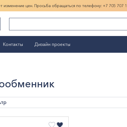
ет изменение цен. Просьба обращаться по телефону:
+7 705 707 
Контакты
Дизайн проекты
Показать больше
ообменник
ьтр
м, л