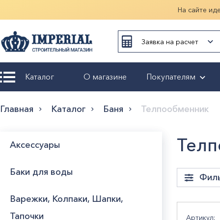
На сайте ид
Заявка на расчет
Каталог
О магазине
Покупателям
Возврат и
Главная
Каталог
Баня
Телпообменник
обмен
Гарантия
Телп
Аксессуары
Оплата и
Баки для воды
доставка
Фил
Варежки, Колпаки, Шапки,
Оформление
заказа
Объе
Тапочки
Артикул: