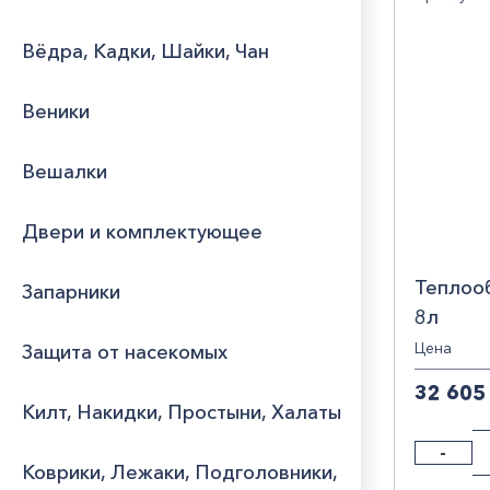
8
1
Юридическим
Вёдра, Кадки, Шайки, Чан
лицам
Диам
Веники
Часто
115
задаваемые
вопросы
Стра
Вешалки
РОС
Двери и комплектующее
Теплооб
Запарники
8л
Цена
Защита от насекомых
32 605
Килт, Накидки, Простыни, Халаты
-
Коврики, Лежаки, Подголовники,