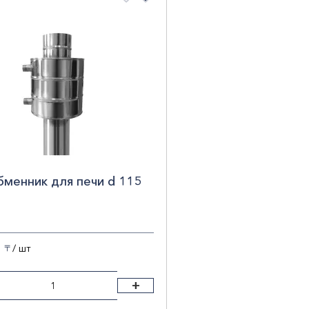
етр, мм
1
наПроисхождения
СИЯ
1
Показать результаты
Сб
менник для печи d 115
/ шт
〒
+