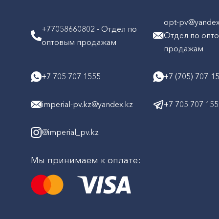
opt-pv@yandex.
+77058660802 - Отдел по
Отдел по опт
оптовым продажам
продажам
+7 705 707 1555
+7 (705) 707-1
imperial-pv.kz@yandex.kz
+7 705 707 15
@imperial_pv.kz
Мы принимаем к оплате: