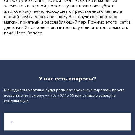
СЕТКА ДЛЯ КАМНЕЙ "КОВАННАЯ" - Один из важнейших
элементов в парной, поскольку она позволяет убрать
жесткое излучение, исходящее от раскаленного металла
первой трубы. Благодаря чему Вы получите еще более
мягкий, приятный и расслабляющий пар. Помимо этого, сетка
для камней позволяет значительно увеличить теплоемкость
печи. Цвет: Золото
Ширина, мм:
350
СтранаПроисхождения:
РОССИЯ
Бренд:
Везувий
Вес, кг:
14.5
Материал:
Сталь
Высота, мм:
730
У вас есть вопросы?
Менеджеры магазина будут рады вас проконсультировать, просто
позвоните по номеру:
+7 705 707 15 55
или оставьте заявку на
консультацию