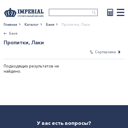
Главная
Каталог
Баня
Пропитки, Лаки
Показать больше
Баня
Пропитки, Лаки
Сортировка
Подходящих результатов не
найдено.
По новизне
По возрастан
цены
По убыванию 
По наименова
У вас есть вопросы?