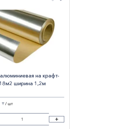
0
1
наПроисхождения
СИЯ
1
Показать результаты
Сб
алюминиевая на крафт-
 18м2 ширина 1,2м
кс ФК
/ шт
〒
+