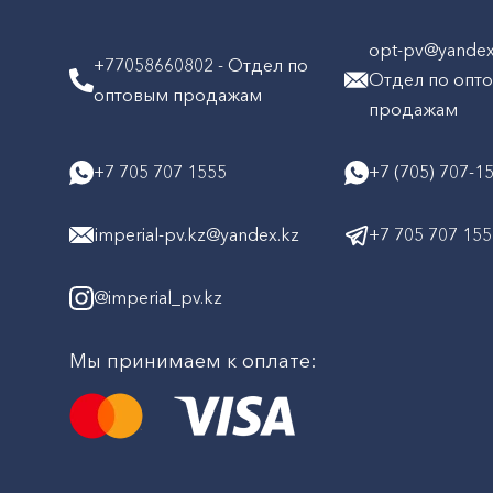
opt-pv@yandex.
+77058660802 - Отдел по
Отдел по опт
оптовым продажам
продажам
+7 705 707 1555
+7 (705) 707-1
imperial-pv.kz@yandex.kz
+7 705 707 15
@imperial_pv.kz
Мы принимаем к оплате: