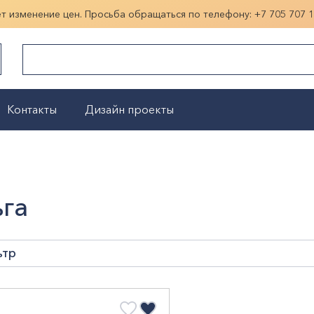
ет изменение цен. Просьба обращаться по телефону:
+7 705 707 
Контакты
Дизайн проекты
Показать больше
га
ьтр
на, мм