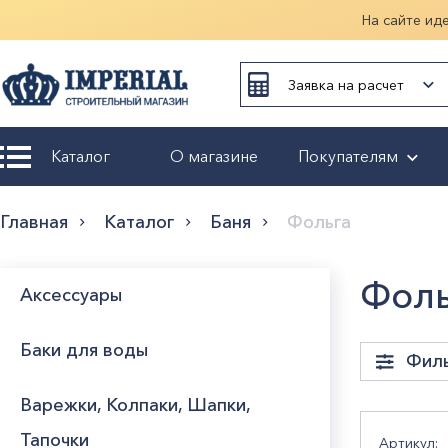
На сайте ид
Заявка на расчет
Каталог
О магазине
Покупателям
Возврат и
Главная
Каталог
Баня
Фольга
обмен
Гарантия
Фоль
Аксессуары
Оплата и
Баки для воды
доставка
Фил
Варежки, Колпаки, Шапки,
Оформление
заказа
Шири
Тапочки
Артикул: