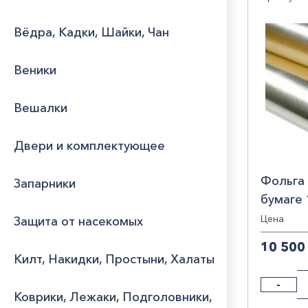
120
Юридическим
Вёдра, Кадки, Шайки, Чан
лицам
Стра
Веники
Часто
РОС
задаваемые
вопросы
Вешалки
Двери и комплектующее
Фольга 
Запарники
бумаге
Фольте
Цена
Защита от насекомых
10 500
Килт, Накидки, Простыни, Халаты
-
Коврики, Лежаки, Подголовники,